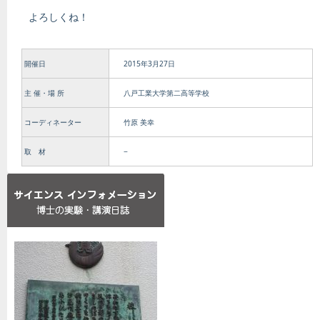
よろしくね！
開催日
2015年3月27日
主 催・場 所
八戸工業大学第二高等学校
コーディネーター
竹原 美幸
取 材
−