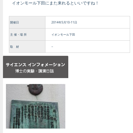
イオンモール下田にまた来れるといいですね！
開催日
2014年5月10-11日
主 催・場 所
イオンモール下田
取 材
−